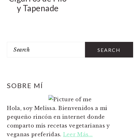
n
t
s
y Tapenade
a
e
i
v
n
d
i
t
e
PRIMARY
g
b
SIDEBAR
Search
a
a
t
r
i
o
n
SOBRE MÍ
Hola, soy Melissa. Bienvenidos a mi
pequeño rincón en internet donde
comparto mis recetas vegetarianas y
veganas preferidas.
Leer Más...