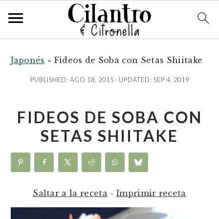
S
S
S
k
k
k
Japonés
»
Fideos de Soba con Setas Shiitake
i
i
i
PUBLISHED:
AGO 18, 2015
· UPDATED:
SEP 4, 2019
p
p
p
t
t
t
FIDEOS DE SOBA CON
o
o
o
p
m
p
SETAS SHIITAKE
r
a
r
i
i
i
m
n
m
a
c
a
Saltar a la receta
-
Imprimir receta
r
o
r
y
n
y