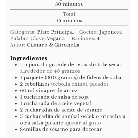
minutos
30
minutos
Total
minutos
45
minutos
Categoría:
Plato Principal
Cocina:
Japonesa
Palabra Clave:
Vegana
Raciones:
4
Autor:
Cilantro & Citronella
Ingredientes
Un
puñado grande
de setas shiitake secas
alrededor de 40 gramos
1
paquete (300 gramos)
de fideos de soba
2
cebollinos
(cebolla china), picados
60
ml
vinagre de arroz
1
cucharada
de salsa de soja
1
cucharada
de aceite vegetal
2
cucharadas
de aceite de sésamo
½
cucharadita
de sambal oelek o sriracha u
otra salsa picante
ajustar al gusto
Semillas de sésamo para decorar