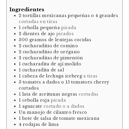
Ingredientes
2
tortillas mexicanas pequeñas o 4 grandes
cortadas en tiras
1
cebolla pequeña
picada
2
dientes
de ajo
picados
300
gramos
de lentejas cocidas
2
cucharaditas
de comino
2
cucharaditas
de orégano
2
cucharaditas
de pimentón
1
cucharadita
de ají molido
1
cucharadita
de sal
1
cabeza
de lechuga iceberg
a tiras
3
tomates a dados o 15 tomatoes cherry
cortados
1
lata de aceitunas negras
cortadas
1
cebolla roja
picada
1
aguacate
cortado o a dados
Un manojo de cilantro fresco
1
bote
de salsa de tomate mexicana
4
rodajas
de lima