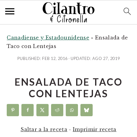
S
S
S
k
k
k
Canadiense y Estadounidense
»
Ensalada de
i
i
i
Taco con Lentejas
p
p
p
PUBLISHED:
FEB 12, 2016
· UPDATED:
AGO 27, 2019
t
t
t
o
o
o
ENSALADA DE TACO
p
m
p
r
a
r
CON LENTEJAS
i
i
i
m
n
m
a
c
a
r
o
r
Saltar a la receta
-
Imprimir receta
y
n
y