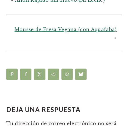
Mousse de Fresa Vegana (con Aquafaba)
»
READER
INTERACTIONS
DEJA UNA RESPUESTA
Tu dirección de correo electrónico no será