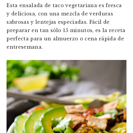
n
t
s
Esta ensalada de taco vegetariana es fresca
a
e
i
y deliciosa, con una mezcla de verduras
v
n
d
sabrosas y lentejas especiadas. Fácil de
i
t
e
preparar en tan sólo 15 minutos, es la receta
g
b
perfecta para un almuerzo o cena rápida de
a
a
entresemana.
t
r
i
o
n