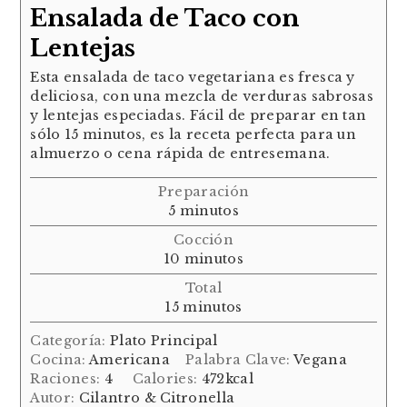
Ensalada de Taco con
Lentejas
Esta ensalada de taco vegetariana es fresca y
deliciosa, con una mezcla de verduras sabrosas
y lentejas especiadas. Fácil de preparar en tan
sólo 15 minutos, es la receta perfecta para un
almuerzo o cena rápida de entresemana.
Preparación
minutos
5
minutos
Cocción
minutos
10
minutos
Total
minutos
15
minutos
Categoría:
Plato Principal
Cocina:
Americana
Palabra Clave:
Vegana
Raciones:
4
Calories:
472
kcal
Autor:
Cilantro & Citronella