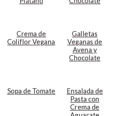
Plátano
Chocolate
n
t
s
a
e
i
v
n
d
i
t
e
g
b
Crema de
Galletas
a
a
Coliflor Vegana
Veganas de
t
r
Avena y
i
Chocolate
o
n
Sopa de Tomate
Ensalada de
Pasta con
Crema de
Aguacate