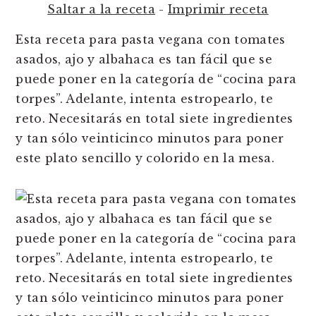
n
t
s
Saltar a la receta
-
Imprimir receta
a
e
i
Esta receta para pasta vegana con tomates
v
n
d
asados, ajo y albahaca es tan fácil que se
i
t
e
puede poner en la categoría de “cocina para
g
b
torpes”. Adelante, intenta estropearlo, te
a
a
reto. Necesitarás en total siete ingredientes
t
r
y tan sólo veinticinco minutos para poner
i
este plato sencillo y colorido en la mesa.
o
n