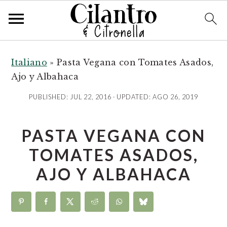
S
S
S
k
k
k
Italiano
»
Pasta Vegana con Tomates Asados,
i
i
i
Ajo y Albahaca
p
p
p
PUBLISHED:
JUL 22, 2016
· UPDATED:
AGO 26, 2019
t
t
t
o
o
o
PASTA VEGANA CON
p
m
p
r
a
r
TOMATES ASADOS,
i
i
i
AJO Y ALBAHACA
m
n
m
a
c
a
r
o
r
y
n
y