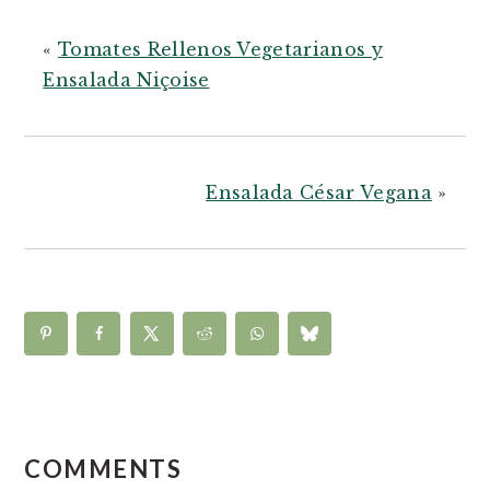
«
Tomates Rellenos Vegetarianos y
Ensalada Niçoise
Ensalada César Vegana
»
READER
INTERACTIONS
COMMENTS