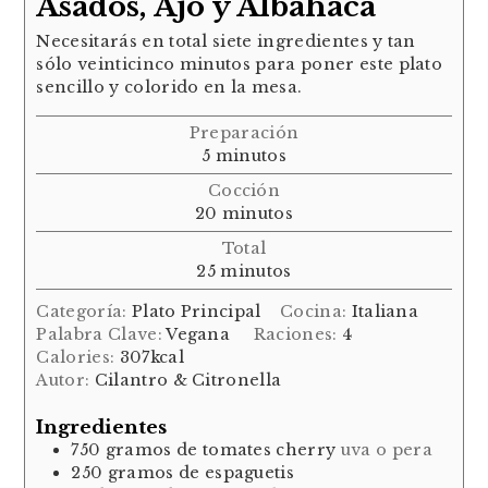
Asados, Ajo y Albahaca
Necesitarás en total siete ingredientes y tan
sólo veinticinco minutos para poner este plato
sencillo y colorido en la mesa.
Preparación
minutos
5
minutos
Cocción
minutos
20
minutos
Total
minutos
25
minutos
Categoría:
Plato Principal
Cocina:
Italiana
Palabra Clave:
Vegana
Raciones:
4
Calories:
307
kcal
Autor:
Cilantro & Citronella
Ingredientes
750
gramos
de tomates cherry
uva o pera
250
gramos
de espaguetis