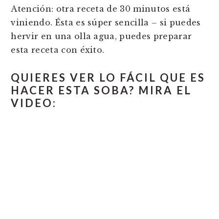
n
t
s
Atención: otra receta de 30 minutos está
a
e
i
viniendo. Ésta es súper sencilla – si puedes
v
n
d
hervir en una olla agua, puedes preparar
i
t
e
esta receta con éxito.
g
b
a
a
QUIERES VER LO FÁCIL QUE ES
t
r
HACER ESTA SOBA? MIRA EL
i
VIDEO:
o
n