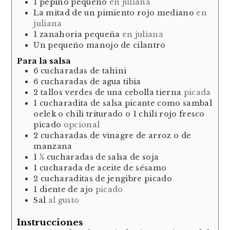
1
pepino pequeño
en juliana
La mitad de un pimiento rojo mediano
en
juliana
1
zanahoria pequeña
en juliana
Un pequeño manojo de cilantro
Para la salsa
6
cucharadas
de tahini
6
cucharadas
de agua tibia
2
tallos verdes
de una cebolla tierna
picada
1
cucharadita
de salsa picante como sambal
oelek o chili triturado o 1 chili rojo fresco
picado
opcional
2
cucharadas
de vinagre de arroz o de
manzana
1 ½
cucharadas
de salsa de soja
1
cucharada
de aceite de sésamo
2
cucharaditas
de jengibre picado
1
diente
de ajo
picado
Sal
al gusto
Instrucciones