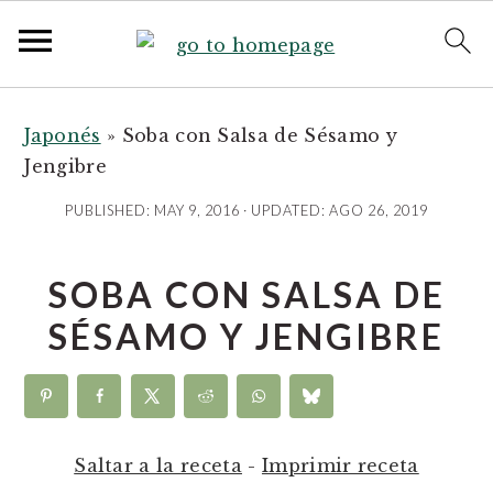
S
S
S
k
k
k
Japonés
»
Soba con Salsa de Sésamo y
i
i
i
Jengibre
p
p
p
PUBLISHED:
MAY 9, 2016
· UPDATED:
AGO 26, 2019
t
t
t
o
o
o
SOBA CON SALSA DE
p
m
p
r
a
r
SÉSAMO Y JENGIBRE
i
i
i
m
n
m
a
c
a
r
o
r
Saltar a la receta
-
Imprimir receta
y
n
y